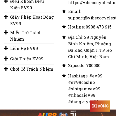
Điều Khoản Điều
https://vibecocyclestu
Kiện EV99
Email:
Giấy Phép Hoạt Động
support@vibecocycles
EV99
Hotline: 0908 473 915
Miễn Trừ Trách
Địa Chỉ: 29 Nguyễn
Nhiệm
Bỉnh Khiêm, Phường
Liên Hệ EV99
Đa Kao, Quận 1, TP Hồ
Chí Minh, Việt Nam
Giới Thiệu EV99
Zipcode: 700000
Chơi Có Trách Nhiệm
Hashtags: #ev99
#ev99casino
#slotgameev99
#nhacaiev99
#dangkiyev99
[X] ĐÓNG