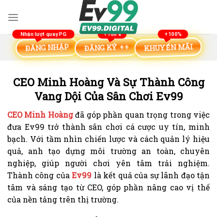
Bỏ
qua
nội
dung
KHUYẾN MÃI
ĐĂNG KÝ ++
ĐĂNG NHẬP
CEO Minh Hoàng Và Sự Thành Công
Vang Dội Của Sân Chơi Ev99
CEO Minh Hoàng
đã góp phần quan trọng trong việc
đưa Ev99 trở thành sân chơi cá cược uy tín, minh
bạch. Với tầm nhìn chiến lược và cách quản lý hiệu
quả, anh tạo dựng môi trường an toàn, chuyên
nghiệp, giúp người chơi yên tâm trải nghiệm.
Thành công của
Ev99
là kết quả của sự lãnh đạo tận
tâm và sáng tạo từ CEO, góp phần nâng cao vị thế
của nền tảng trên thị trường.