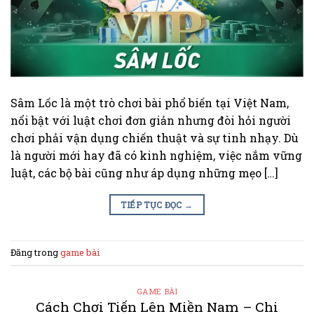
Sâm Lốc là một trò chơi bài phổ biến tại Việt Nam,
nổi bật với luật chơi đơn giản nhưng đòi hỏi người
chơi phải vận dụng chiến thuật và sự tinh nhạy. Dù
là người mới hay đã có kinh nghiệm, việc nắm vững
luật, các bộ bài cũng như áp dụng những mẹo […]
TIẾP TỤC ĐỌC
→
Đăng trong
game bài
GAME BÀI
Cách Chơi Tiến Lên Miền Nam – Chi