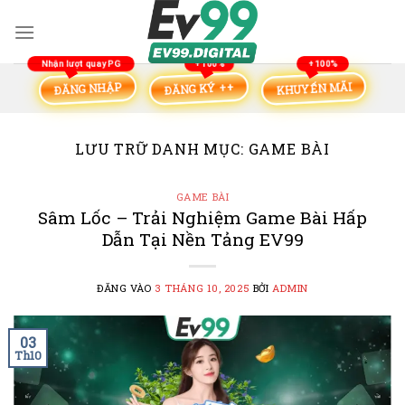
Bỏ
qua
nội
dung
KHUYẾN MÃI
ĐĂNG KÝ ++
ĐĂNG NHẬP
LƯU TRỮ DANH MỤC:
GAME BÀI
GAME BÀI
Sâm Lốc – Trải Nghiệm Game Bài Hấp
Dẫn Tại Nền Tảng EV99
ĐĂNG VÀO
3 THÁNG 10, 2025
BỞI
ADMIN
03
Th10