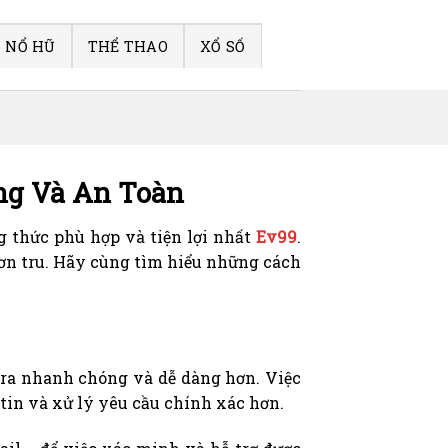
NỔ HŨ
THỂ THAO
XỔ SỐ
ng Và An Toàn
 thức phù hợp và tiện lợi nhất
Ev99
.
trơn tru. Hãy cùng tìm hiểu những cách
n ra nhanh chóng và dễ dàng hơn. Việc
 tin và xử lý yêu cầu chính xác hơn.