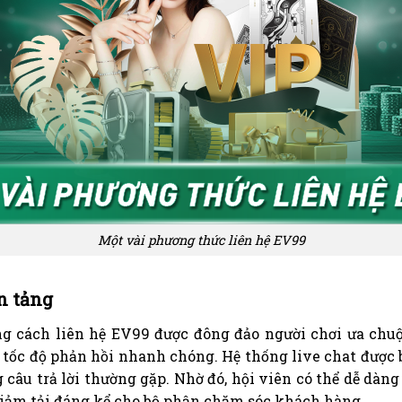
Một vài phương thức liên hệ EV99
ền tảng
ững cách liên hệ EV99 được đông đảo người chơi ưa chu
 tốc độ phản hồi nhanh chóng. Hệ thống live chat được b
 câu trả lời thường gặp. Nhờ đó, hội viên có thể dễ dàn
giảm tải đáng kể cho bộ phận chăm sóc khách hàng.