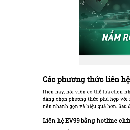
Các phương thức liên hệ
Hiện nay, hội viên có thể lựa chọn n
dàng chọn phương thức phù hợp với mì
nên nhanh gọn và hiệu quả hơn. Sau 
Liên hệ EV99 bằng hotline chí