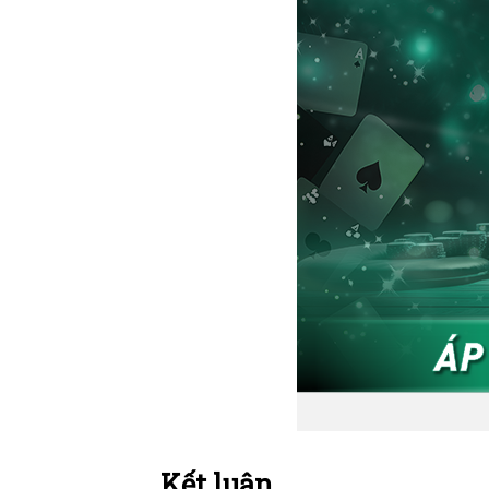
Kết luận