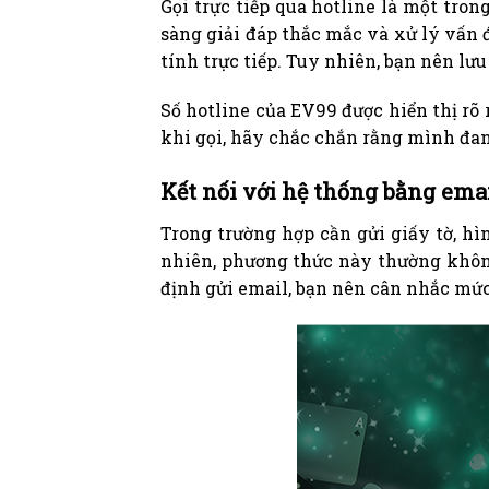
Gọi trực tiếp qua hotline là một tro
sàng giải đáp thắc mắc và xử lý vấn đ
tính trực tiếp. Tuy nhiên, bạn nên lưu
Số hotline của EV99 được hiển thị rõ
khi gọi, hãy chắc chắn rằng mình đang
Kết nối với hệ thống bằng ema
Trong trường hợp cần gửi giấy tờ, hì
nhiên, phương thức này thường không
định gửi email, bạn nên cân nhắc mức 