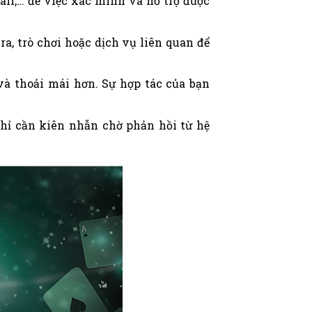
ail,… để việc xác minh và hỗ trợ được
ra, trò chơi hoặc dịch vụ liên quan để
ả và thoải mái hơn. Sự hợp tác của bạn
chỉ cần kiên nhẫn chờ phản hồi từ hệ