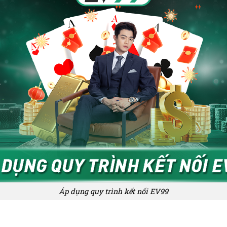
Áp dụng quy trình kết nối EV99