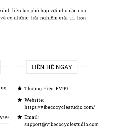
kênh liên lạc phù hợp với nhu cầu của
và có những trải nghiệm giải trí trọn
LIÊN HỆ NGAY
V99
Thương Hiệu: EV99
Website:
https://vibecocyclestudio.com/
Email:
EV99
support@vibecocyclestudio.com