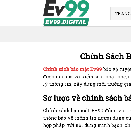
Bỏ
qua
TRANG
nội
dung
Chính Sách B
Chính sách bảo mật Ev99
bảo vệ tuyệt
được mã hóa và kiểm soát chặt chẽ, n
lý thông tin, xây dựng môi trường giải
Sơ lược về chính sách b
Chính sách bảo mật Ev99 đóng vai tr
thống bảo vệ thông tin người dùng cũ
hợp pháp, với nội dung minh bạch, chi