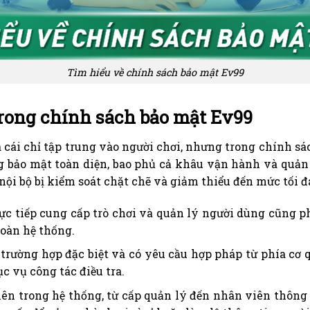
Tìm hiểu về chính sách bảo mật Ev99
rong chính sách bảo mật Ev99
 cái chỉ tập trung vào người chơi, nhưng trong chính s
bảo mật toàn diện, bao phủ cả khâu vận hành và quản l
nội bộ bị kiểm soát chặt chẽ và giảm thiểu đến mức tối đ
trực tiếp cung cấp trò chơi và quản lý người dùng cũng
toàn hệ thống.
rường hợp đặc biệt và có yêu cầu hợp pháp từ phía cơ 
c vụ công tác điều tra.
iên trong hệ thống, từ cấp quản lý đến nhân viên thông