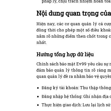
pháp lý, chịu trách nhiệm hoàn toà
Nội dung quan trọng của
Hiện nay, các cơ quan quản lý cá cư
đồng thời cho phép một số điều khoản
nắm rõ những điểm then chốt trong c
nhất.
Hướng tổng hợp dữ liệu
Chính sách bảo mật Ev99 yêu cầu sự m
đảm bảo quản lý thông tin rõ ràng mà
quan quản lý đề ra nhằm bảo vệ quyền 
Đăng ký tài khoản: Thu thập thông t
Đăng nhập hệ thống: Ghi nhận địa c
Thực hiện giao dịch: Lưu lại lịch s