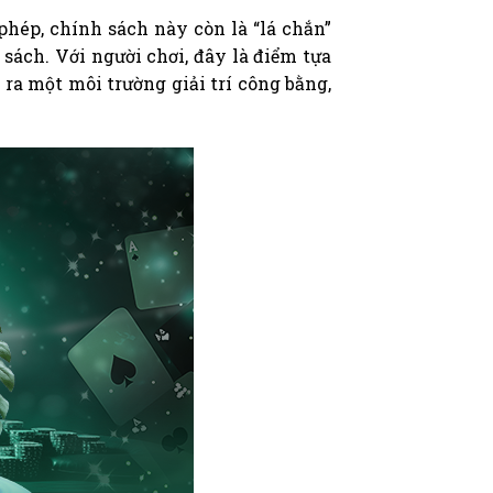
phép, chính sách này còn là “lá chắn”
sách. Với người chơi, đây là điểm tựa
 ra một môi trường giải trí công bằng,