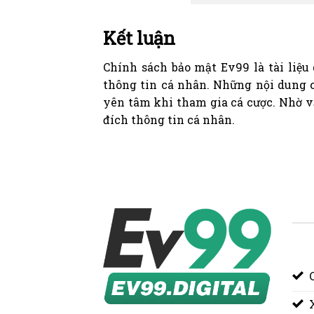
Kết luận
Chính sách bảo mật Ev99 là tài liệu
thông tin cá nhân. Những nội dung 
yên tâm khi tham gia cá cược. Nhờ vậ
đích thông tin cá nhân.