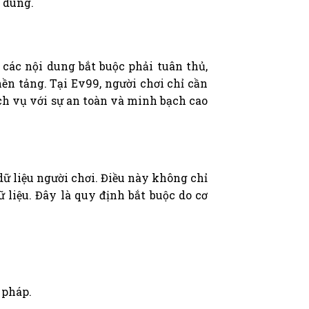
i dùng.
các nội dung bắt buộc phải tuân thủ,
ền tảng. Tại Ev99, người chơi chỉ cần
h vụ với sự an toàn và minh bạch cao
ữ liệu người chơi. Điều này không chỉ
 liệu. Đây là quy định bắt buộc do cơ
 pháp.