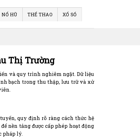
NỔ HŨ
THỂ THAO
XỔ SỐ
ầu Thị Trường
iến và quy trình nghiêm ngặt. Dữ liệu
nh bạch trong thu thập, lưu trữ và xử
viên.
tuyến, quy định rõ ràng cách thức hệ
c để nền tảng được cấp phép hoạt động
c pháp lý.