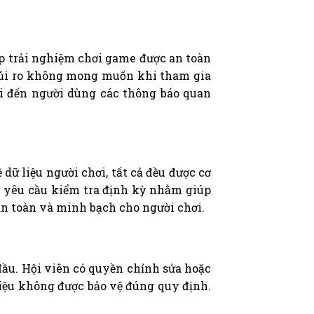
úp trải nghiệm chơi game được an toàn
 rủi ro không mong muốn khi tham gia
ửi đến người dùng các thông báo quan
dữ liệu người chơi, tất cả đều được cơ
 yêu cầu kiểm tra định kỳ nhằm giúp
 an toàn và minh bạch cho người chơi.
đầu. Hội viên có quyền chỉnh sửa hoặc
liệu không được bảo vệ đúng quy định.