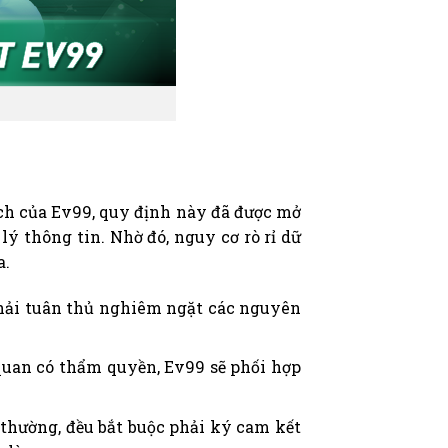
ách của Ev99, quy định này đã được mở
ý thông tin. Nhờ đó, nguy cơ rò rỉ dữ
a.
 phải tuân thủ nghiêm ngặt các nguyên
quan có thẩm quyền, Ev99 sẽ phối hợp
 thường, đều bắt buộc phải ký cam kết