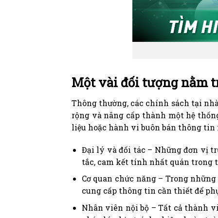
Một vài đối tượng nằm t
Thông thường, các chính sách tại nhà
rộng và nâng cấp thành một hệ thống 
liệu hoặc hành vi buôn bán thông tin 
Đại lý và đối tác – Những đơn vị 
tắc, cam kết tính nhất quán trong 
Cơ quan chức năng – Trong những t
cung cấp thông tin cần thiết để phụ
Nhân viên nội bộ – Tất cả thành v