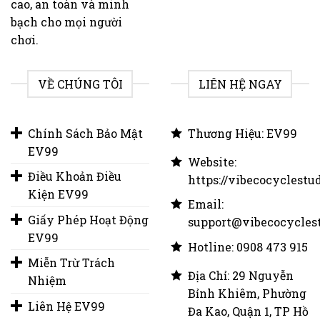
cao, an toàn và minh
bạch cho mọi người
chơi.
VỀ CHÚNG TÔI
LIÊN HỆ NGAY
Chính Sách Bảo Mật
Thương Hiệu: EV99
EV99
Website:
Điều Khoản Điều
https://vibecocyclestu
Kiện EV99
Email:
Giấy Phép Hoạt Động
support@vibecocycles
EV99
Hotline: 0908 473 915
Miễn Trừ Trách
Địa Chỉ: 29 Nguyễn
Nhiệm
Bỉnh Khiêm, Phường
Liên Hệ EV99
Đa Kao, Quận 1, TP Hồ