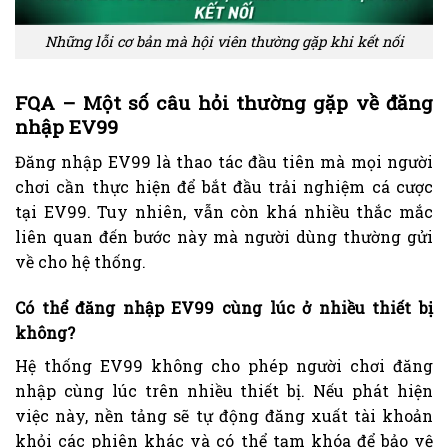
Những lỗi cơ bản mà hội viên thường gặp khi kết nối
FQA – Một số câu hỏi thường gặp về đăng
nhập EV99
Đăng nhập EV99 là thao tác đầu tiên mà mọi người
chơi cần thực hiện để bắt đầu trải nghiệm cá cược
tại EV99. Tuy nhiên, vẫn còn khá nhiều thắc mắc
liên quan đến bước này mà người dùng thường gửi
về cho hệ thống.
Có thể đăng nhập EV99 cùng lúc ở nhiều thiết bị
không?
Hệ thống EV99 không cho phép người chơi đăng
nhập cùng lúc trên nhiều thiết bị. Nếu phát hiện
việc này, nền tảng sẽ tự động đăng xuất tài khoản
khỏi các phiên khác và có thể tạm khóa để bảo vệ