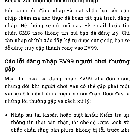
Bước 3: Xác nhận lại mã khi đăng nhập
Bên cạnh tên đăng nhập và mật khẩu, bạn còn cần
nhập thêm mã xác thực để hoàn tất quá trình đăng
nhập. Hệ thống sẽ gửi mã này về email hoặc tin
nhắn SMS theo thông tin mà bạn đã đăng ký. Chỉ
cần nhập chính xác dãy ký tự được cung cấp, bạn sẽ
dễ dàng truy cập thành công vào EV99.
Các lỗi đăng nhập EV99 người chơi thường
gặp
Mặc dù thao tác đăng nhập EV99 khá đơn giản,
nhưng đôi khi người chơi vẫn có thể gặp phải một
vài sự cố khiến trải nghiệm bị gián đoạn. Dưới đây là
những lỗi thường gặp và cách xử lý:
Nhập sai tài khoản hoặc mật khẩu: Kiểm tra lại
thông tin thật cẩn thận, tắt chế độ Caps Lock và
chắc chắn rằng bàn phím không bị lỗi trước khi