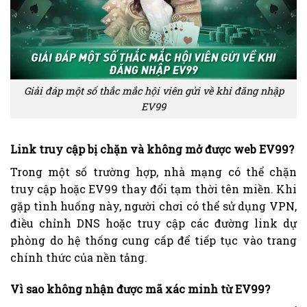
Giải đáp một số thắc mắc hội viên gửi về khi đăng nhập
EV99
Link truy cập bị chặn và không mở được web EV99?
Trong một số trường hợp, nhà mạng có thể chặn
truy cập hoặc EV99 thay đổi tạm thời tên miền. Khi
gặp tình huống này, người chơi có thể sử dụng VPN,
điều chỉnh DNS hoặc truy cập các đường link dự
phòng do hệ thống cung cấp để tiếp tục vào trang
chính thức của nền tảng.
Vì sao không nhận được mã xác minh từ EV99?