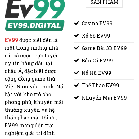
SẢN PHẨM
Casino EV99
Xổ Số EV99
EV99
được biết đến là
một trong những nhà
Game Bài 3D EV99
cái cá cược trực tuyến
Bắn Cá EV99
uy tín hàng đầu tại
châu Á, đặc biệt được
Nổ Hũ EV99
cộng đồng game thủ
Thể Thao EV99
Việt Nam yêu thích. Nổi
bật với kho trò chơi
Khuyến Mãi EV99
phong phú, khuyến mãi
thường xuyên và hệ
thống bảo mật tối ưu,
EV99 mang đến trải
nghiệm giải trí đỉnh