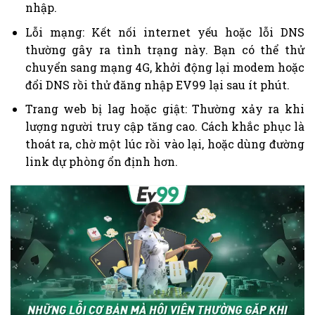
nhập.
Lỗi mạng: Kết nối internet yếu hoặc lỗi DNS
thường gây ra tình trạng này. Bạn có thể thử
chuyển sang mạng 4G, khởi động lại modem hoặc
đổi DNS rồi thử đăng nhập EV99 lại sau ít phút.
Trang web bị lag hoặc giật: Thường xảy ra khi
lượng người truy cập tăng cao. Cách khắc phục là
thoát ra, chờ một lúc rồi vào lại, hoặc dùng đường
link dự phòng ổn định hơn.