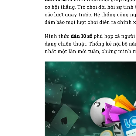
cơ hội thắng. Trò chơi đòi hỏi sự tín
các lượt quay trước. Hệ thống công n
đảm bảo mọi lượt chơi diễn ra chính x
Hình thức
dàn 10 số
phù hợp cả người 
dạng chiến thuật. Thống kê nội bộ nă
nhất một lần mỗi tuần, chứng minh mứ