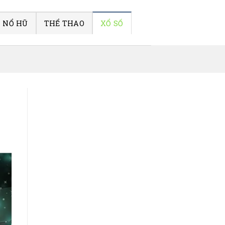
NỔ HŨ
THỂ THAO
XỔ SỐ