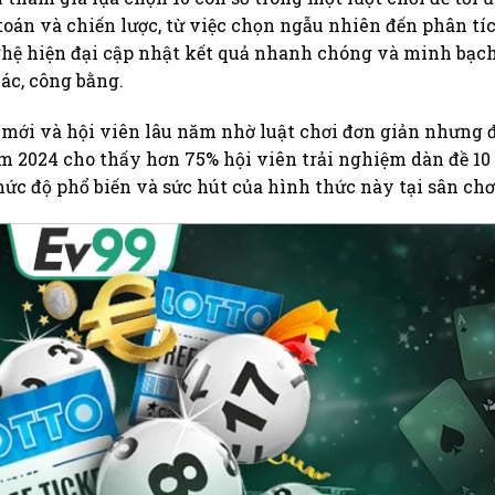
h toán và chiến lược, từ việc chọn ngẫu nhiên đến phân tí
ghệ hiện đại cập nhật kết quả nhanh chóng và minh bạch
ác, công bằng.
mới và hội viên lâu năm nhờ luật chơi đơn giản nhưng 
m 2024 cho thấy hơn 75% hội viên trải nghiệm dàn đề 10 
c độ phổ biến và sức hút của hình thức này tại sân chơ