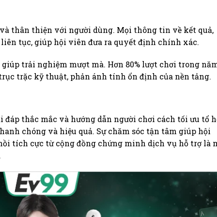
 và thân thiện với người dùng. Mọi thông tin về kết quả,
liên tục, giúp hội viên đưa ra quyết định chính xác.
h giúp trải nghiệm mượt mà. Hơn 80% lượt chơi trong nă
ục trặc kỹ thuật, phản ánh tính ổn định của nền tảng.
i đáp thắc mắc và hướng dẫn người chơi cách tối ưu tổ h
nhanh chóng và hiệu quả. Sự chăm sóc tận tâm giúp hội
hồi tích cực từ cộng đồng chứng minh dịch vụ hỗ trợ là 
.