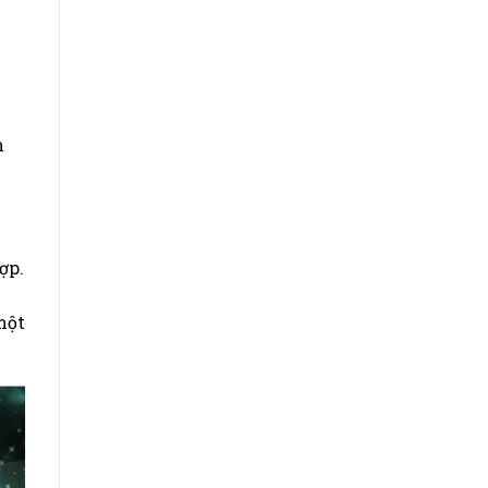
m
ợp.
một