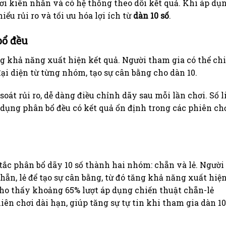
ơi kiên nhẫn và có hệ thống theo dõi kết quả. Khi áp dụ
ểu rủi ro và tối ưu hóa lợi ích từ
dàn 10 số
.
bổ đều
ng khả năng xuất hiện kết quả. Người tham gia có thể ch
i diện từ từng nhóm, tạo sự cân bằng cho dàn 10.
át rủi ro, dễ dàng điều chỉnh dãy sau mỗi lần chơi. Số l
dụng phân bổ đều có kết quả ổn định trong các phiên ch
tắc phân bổ dãy 10 số thành hai nhóm: chẵn và lẻ. Người
hẵn, lẻ để tạo sự cân bằng, từ đó tăng khả năng xuất hiệ
ho thấy khoảng 65% lượt áp dụng chiến thuật chẵn-lẻ
iên chơi dài hạn, giúp tăng sự tự tin khi tham gia dàn 10