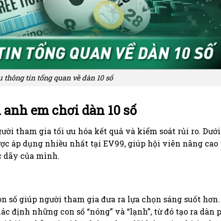
 thông tin tổng quan về dàn 10 số
i anh em chơi dàn 10 số
ời tham gia tối ưu hóa kết quả và kiểm soát rủi ro. Dưới
ược áp dụng nhiều nhất tại EV99, giúp hội viên nâng cao
c dãy của mình.
on số giúp người tham gia đưa ra lựa chọn sáng suốt hơn.
c định những con số “nóng” và “lạnh”, từ đó tạo ra dàn 