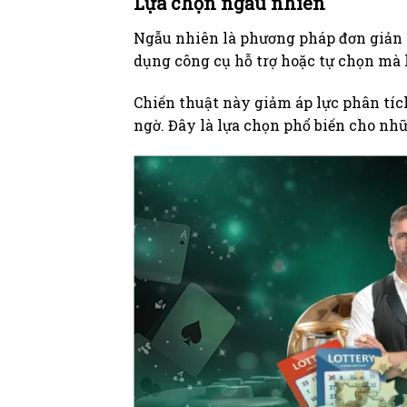
Lựa chọn ngẫu nhiên
Ngẫu nhiên là phương pháp đơn giản
dụng công cụ hỗ trợ hoặc tự chọn mà 
Chiến thuật này giảm áp lực phân tíc
ngờ. Đây là lựa chọn phổ biến cho n