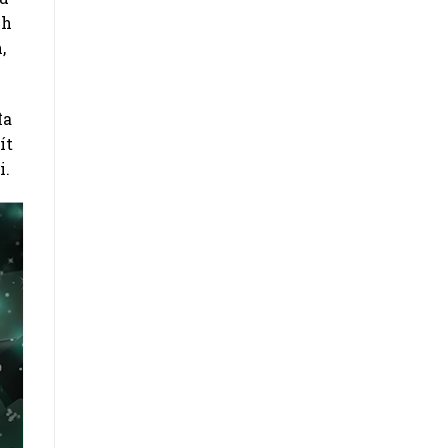
ch
,
đa
ít
i.