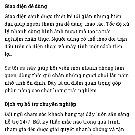
Giao diện dễ dùng
Giao diện sảnh được thiết kế tối giản nhưng hiện
đại, giúp người tham gia dễ dàng thao tác. Tốc độ xử
lý nhanh cùng hình ảnh mượt mà tạo ra trải
nghiệm chân thực. Người dùng có thể theo dõi trận
đấu trên cả điện thoại và máy tính một cách tiện
lợi.
Sự tối ưu này giúp hội viên mới nhanh chóng làm
quen, đồng thời giữ chân những người chơi lâu năm
nhờ tính ổn định. Đây là ưu điểm quan trọng góp
phần nâng cao chất lượng trải nghiệm.
Dịch vụ hỗ trợ chuyên nghiệp
Đội ngũ chăm sóc khách hàng tại đây luôn sẵn sàng
hỗ trợ 24/7. Bất kỳ thắc mắc nào trong quá trình
tham gia đều được giải quyết nhanh chóng và tận