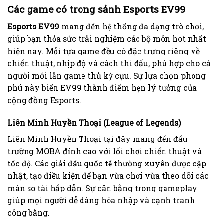
Các game có trong sảnh Esports EV99
Esports EV99
mang đến hệ thống đa dạng trò chơi,
giúp bạn thỏa sức trải nghiệm các bộ môn hot nhất
hiện nay. Mỗi tựa game đều có đặc trưng riêng về
chiến thuật, nhịp độ và cách thi đấu, phù hợp cho cả
người mới lẫn game thủ kỳ cựu. Sự lựa chọn phong
phú này biến EV99 thành điểm hẹn lý tưởng của
cộng đồng Esports.
Liên Minh Huyền Thoại (League of Legends)
Liên Minh Huyền Thoại tại đây mang đến đấu
trường MOBA đỉnh cao với lối chơi chiến thuật và
tốc độ. Các giải đấu quốc tế thường xuyên được cập
nhật, tạo điều kiện để bạn vừa chơi vừa theo dõi các
màn so tài hấp dẫn. Sự cân bằng trong gameplay
giúp mọi người dễ dàng hòa nhập và cạnh tranh
công bằng.