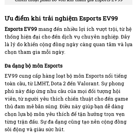
Ưu điểm khi trải nghiệm Esports EV99
Esports EV99
mang đến nhiều lợi ích vượt trội, từ hệ
thống hiện đại cho đến dịch vụ chuyên nghiệp. Đây
là lý do khiến cộng đồng ngày càng quan tâm và lựa
chọn tham gia mỗi ngày.
Đa dạng bộ môn Esports
EV99 cung cấp hàng loạt bộ môn Esports nổi tiếng
toàn cầu, từ LMHT, Dota 2 đến Valorant. Sự phong
phú này đáp ứng nhu cầu của mọi đối tượng hội
viên, từ người yêu thích chiến thuật cho đến game
thủ đam mê bắn súng. Điều này giúp bạn dễ dàng
chọn lựa bộ môn yêu thích để tận hưởng trọn vẹn
từng trận đấu. Sự đa dạng cũng tạo nên cộng đồng
sôi động và giàu sức hút.