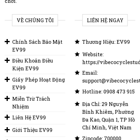
chơi.
VỀ CHÚNG TÔI
LIÊN HỆ NGAY
Chính Sách Bảo Mật
Thương Hiệu: EV99
EV99
Website:
Điều Khoản Điều
https://vibecocyclestu
Kiện EV99
Email:
Giấy Phép Hoạt Động
support@vibecocycles
EV99
Hotline: 0908 473 915
Miễn Trừ Trách
Địa Chỉ: 29 Nguyễn
Nhiệm
Bỉnh Khiêm, Phường
Liên Hệ EV99
Đa Kao, Quận 1, TP Hồ
Chí Minh, Việt Nam
Giới Thiệu EV99
Zipcode: 700000