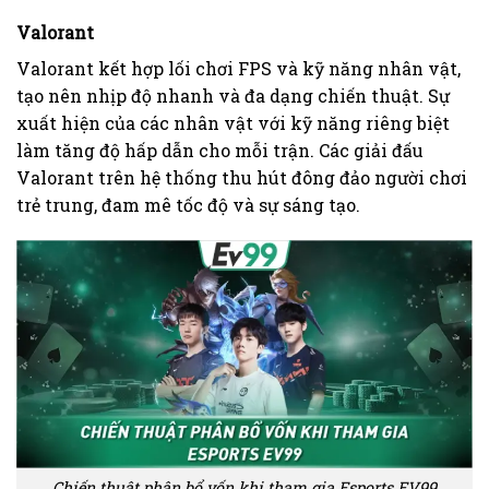
Valorant
Valorant kết hợp lối chơi FPS và kỹ năng nhân vật,
tạo nên nhịp độ nhanh và đa dạng chiến thuật. Sự
xuất hiện của các nhân vật với kỹ năng riêng biệt
làm tăng độ hấp dẫn cho mỗi trận. Các giải đấu
Valorant trên hệ thống thu hút đông đảo người chơi
trẻ trung, đam mê tốc độ và sự sáng tạo.
Chiến thuật phân bổ vốn khi tham gia Esports EV99