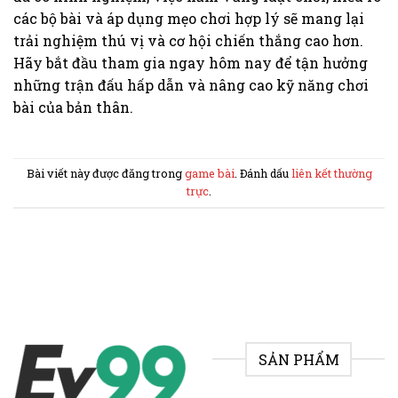
các bộ bài và áp dụng mẹo chơi hợp lý sẽ mang lại
trải nghiệm thú vị và cơ hội chiến thắng cao hơn.
Hãy bắt đầu tham gia ngay hôm nay để tận hưởng
những trận đấu hấp dẫn và nâng cao kỹ năng chơi
bài của bản thân.
Bài viết này được đăng trong
game bài
. Đánh dấu
liên kết thường
trực
.
SẢN PHẨM