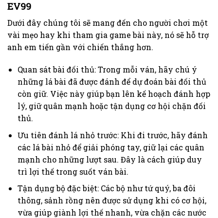
EV99
Dưới đây chúng tôi sẽ mang đến cho người chơi một
vài mẹo hay khi tham gia game bài này, nó sẽ hỗ trợ
anh em tiến gần với chiến thắng hơn.
Quan sát bài đối thủ: Trong mỗi ván, hãy chú ý
những lá bài đã được đánh để dự đoán bài đối thủ
còn giữ. Việc này giúp bạn lên kế hoạch đánh hợp
lý, giữ quân mạnh hoặc tận dụng cơ hội chặn đối
thủ.
Ưu tiên đánh lá nhỏ trước: Khi đi trước, hãy đánh
các lá bài nhỏ để giải phóng tay, giữ lại các quân
mạnh cho những lượt sau. Đây là cách giúp duy
trì lợi thế trong suốt ván bài.
Tận dụng bộ đặc biệt: Các bộ như tứ quý, ba đôi
thông, sảnh rồng nên được sử dụng khi có cơ hội,
vừa giúp giành lợi thế nhanh, vừa chặn các nước