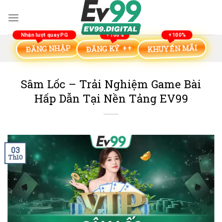
Bỏ
qua
nội
dung
KHUYẾN MÃI
ĐĂNG KÝ ++
ĐĂNG NHẬP
Sâm Lốc – Trải Nghiệm Game Bài
Hấp Dẫn Tại Nền Tảng EV99
03
Th10