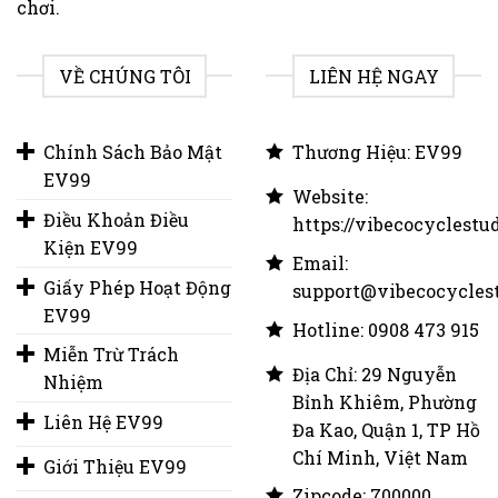
chơi.
VỀ CHÚNG TÔI
LIÊN HỆ NGAY
Chính Sách Bảo Mật
Thương Hiệu: EV99
EV99
Website:
Điều Khoản Điều
https://vibecocyclestu
Kiện EV99
Email:
Giấy Phép Hoạt Động
support@vibecocycles
EV99
Hotline: 0908 473 915
Miễn Trừ Trách
Địa Chỉ: 29 Nguyễn
Nhiệm
Bỉnh Khiêm, Phường
Liên Hệ EV99
Đa Kao, Quận 1, TP Hồ
Chí Minh, Việt Nam
Giới Thiệu EV99
Zipcode: 700000