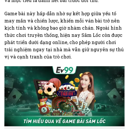
và mục tiêu là đánh hết bài trước đối thủ.
Game bài này hấp dẫn nhờ sự kết hợp giữa yếu tố
may mắn và chiến lược, khiến mỗi ván bài trở nên
kịch tính và không bao giờ nhàm chán. Ngoài hình
thức chơi truyền thống, hiện nay Sâm Lốc còn được
phát triển dưới dạng online, cho phép người chơi
trải nghiệm ngay tại nhà mà vẫn giữ nguyên sự thú
vị và cạnh tranh của trò chơi.