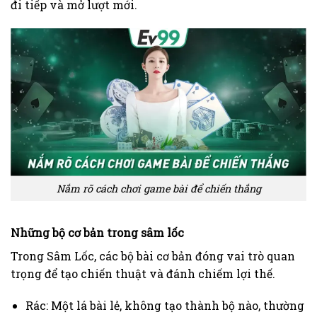
đi tiếp và mở lượt mới.
Nắm rõ cách chơi game bài để chiến thắng
Những bộ cơ bản trong sâm lốc
Trong Sâm Lốc, các bộ bài cơ bản đóng vai trò quan
trọng để tạo chiến thuật và đánh chiếm lợi thế.
Rác: Một lá bài lẻ, không tạo thành bộ nào, thường