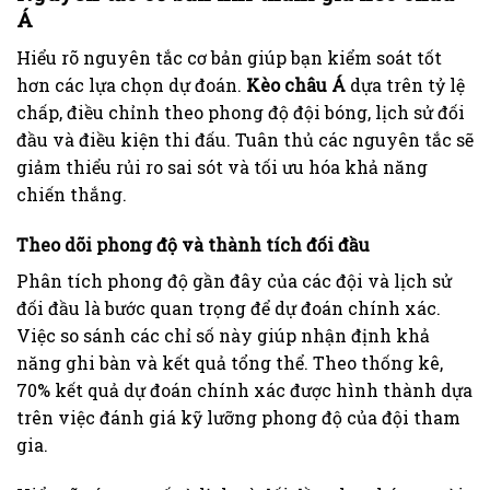
Á
Hiểu rõ nguyên tắc cơ bản giúp bạn kiểm soát tốt
hơn các lựa chọn dự đoán.
Kèo châu Á
dựa trên tỷ lệ
chấp, điều chỉnh theo phong độ đội bóng, lịch sử đối
đầu và điều kiện thi đấu. Tuân thủ các nguyên tắc sẽ
giảm thiểu rủi ro sai sót và tối ưu hóa khả năng
chiến thắng.
Theo dõi phong độ và thành tích đối đầu
Phân tích phong độ gần đây của các đội và lịch sử
đối đầu là bước quan trọng để dự đoán chính xác.
Việc so sánh các chỉ số này giúp nhận định khả
năng ghi bàn và kết quả tổng thể. Theo thống kê,
70% kết quả dự đoán chính xác được hình thành dựa
trên việc đánh giá kỹ lưỡng phong độ của đội tham
gia.