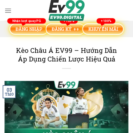
Bỏ
qua
nội
dung
KHUYẾN MÃI
ĐĂNG KÝ ++
ĐĂNG NHẬP
Kèo Châu Á EV99 – Hướng Dẫn
Áp Dụng Chiến Lược Hiệu Quả
03
Th10