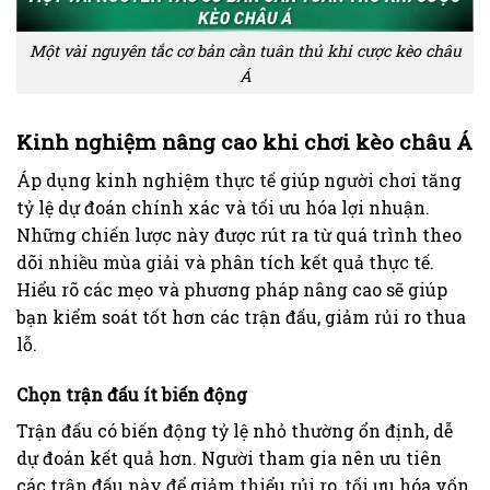
Một vài nguyên tắc cơ bản cần tuân thủ khi cược kèo châu
Á
Kinh nghiệm nâng cao khi chơi kèo châu Á
Áp dụng kinh nghiệm thực tế giúp người chơi tăng
tỷ lệ dự đoán chính xác và tối ưu hóa lợi nhuận.
Những chiến lược này được rút ra từ quá trình theo
dõi nhiều mùa giải và phân tích kết quả thực tế.
Hiểu rõ các mẹo và phương pháp nâng cao sẽ giúp
bạn kiểm soát tốt hơn các trận đấu, giảm rủi ro thua
lỗ.
Chọn trận đấu ít biến động
Trận đấu có biến động tỷ lệ nhỏ thường ổn định, dễ
dự đoán kết quả hơn. Người tham gia nên ưu tiên
các trận đấu này để giảm thiểu rủi ro, tối ưu hóa vốn