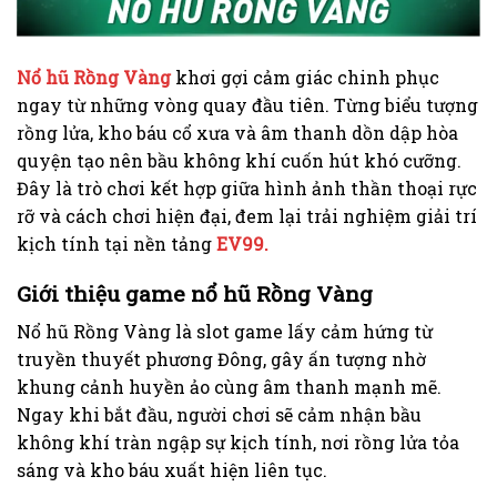
Nổ hũ Rồng Vàng
khơi gợi cảm giác chinh phục
ngay từ những vòng quay đầu tiên. Từng biểu tượng
rồng lửa, kho báu cổ xưa và âm thanh dồn dập hòa
quyện tạo nên bầu không khí cuốn hút khó cưỡng.
Đây là trò chơi kết hợp giữa hình ảnh thần thoại rực
rỡ và cách chơi hiện đại, đem lại trải nghiệm giải trí
kịch tính tại nền tảng
EV99.
Giới thiệu game nổ hũ Rồng Vàng
Nổ hũ Rồng Vàng là slot game lấy cảm hứng từ
truyền thuyết phương Đông, gây ấn tượng nhờ
khung cảnh huyền ảo cùng âm thanh mạnh mẽ.
Ngay khi bắt đầu, người chơi sẽ cảm nhận bầu
không khí tràn ngập sự kịch tính, nơi rồng lửa tỏa
sáng và kho báu xuất hiện liên tục.