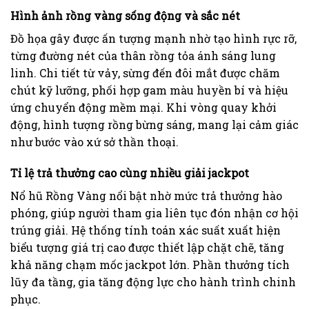
Hình ảnh rồng vàng sống động và sắc nét
Đồ họa gây được ấn tượng mạnh nhờ tạo hình rực rỡ,
từng đường nét của thân rồng tỏa ánh sáng lung
linh. Chi tiết từ vảy, sừng đến đôi mắt được chăm
chút kỹ lưỡng, phối hợp gam màu huyền bí và hiệu
ứng chuyển động mềm mại. Khi vòng quay khởi
động, hình tượng rồng bừng sáng, mang lại cảm giác
như bước vào xứ sở thần thoại.
Tỉ lệ trả thưởng cao cùng nhiều giải jackpot
Nổ hũ Rồng Vàng nổi bật nhờ mức trả thưởng hào
phóng, giúp người tham gia liên tục đón nhận cơ hội
trúng giải. Hệ thống tính toán xác suất xuất hiện
biểu tượng giá trị cao được thiết lập chặt chẽ, tăng
khả năng chạm mốc jackpot lớn. Phần thưởng tích
lũy đa tầng, gia tăng động lực cho hành trình chinh
phục.